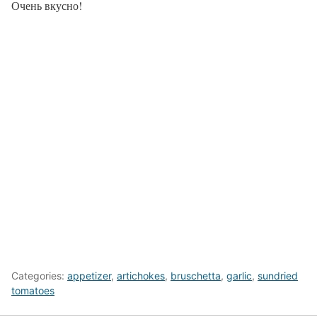
Очень вкусно!
Categories:
appetizer
,
artichokes
,
bruschetta
,
garlic
,
sundried
tomatoes