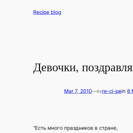
Skip
Recipe blog
to
content
Девочки, поздравля
Mar 7, 2010
—
re-ci-pe
in
8 
by
“Есть много праздников в стране,