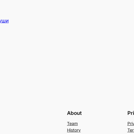
уши
About
Pr
Team
Pri
History
Ter