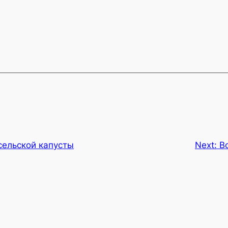
сельской капусты
Next:
В