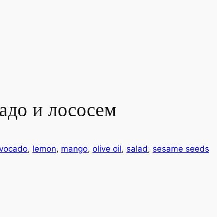
кадо и лососем
vocado
, 
lemon
, 
mango
, 
olive oil
, 
salad
, 
sesame seeds