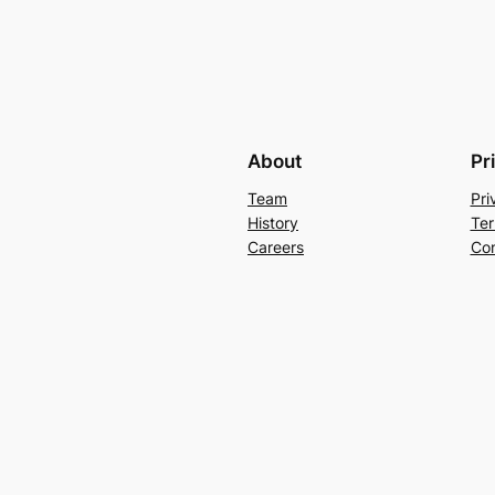
About
Pr
Team
Pri
History
Ter
Careers
Con