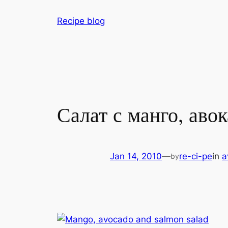
Skip
Recipe blog
to
content
Салат с манго, аво
Jan 14, 2010
—
re-ci-pe
in
a
by