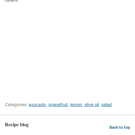
Categories:
avocado
,
grapefruit
,
lemon
,
olive oil
,
salad
Recipe blog
Back to top