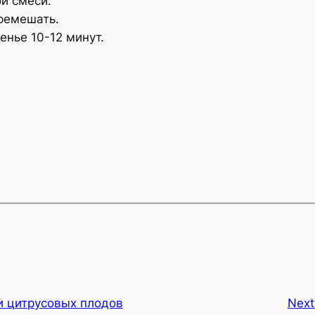
й смеси.
ремешать.
енье 10-12 минут.
 и цитрусовых плодов
Next