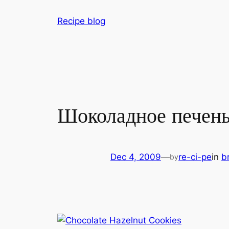
Skip
Recipe blog
to
content
Шоколадное печень
Dec 4, 2009
—
re-ci-pe
in
b
by