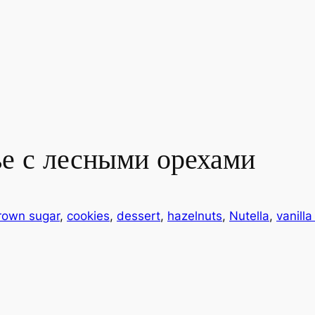
е с лесными орехами
rown sugar
, 
cookies
, 
dessert
, 
hazelnuts
, 
Nutella
, 
vanilla