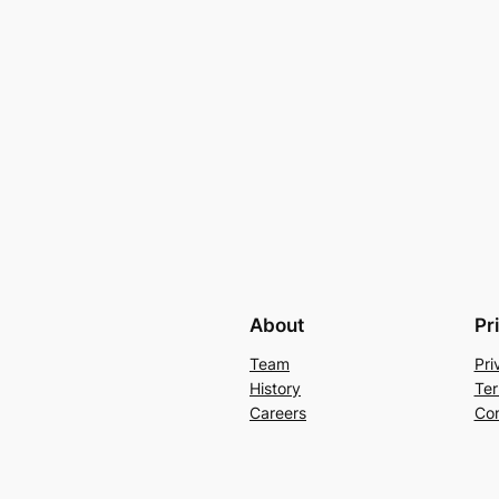
About
Pr
Team
Pri
History
Ter
Careers
Con