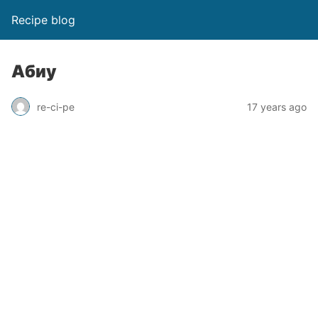
Recipe blog
Абиу
re-ci-pe
17 years ago