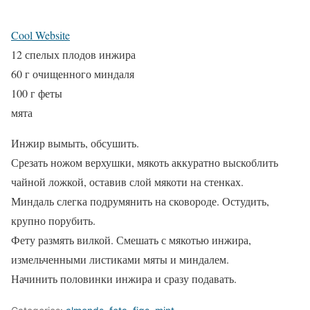
Cool Website
12 спелых плодов инжира
60 г очищенного миндаля
100 г феты
мята
Инжир вымыть, обсушить.
Срезать ножом верхушки, мякоть аккуратно выскоблить
чайной ложкой, оставив слой мякоти на стенках.
Миндаль слегка подрумянить на сковороде. Остудить,
крупно порубить.
Фету размять вилкой. Смешать с мякотью инжира,
измельченными листиками мяты и миндалем.
Начинить половинки инжира и сразу подавать.