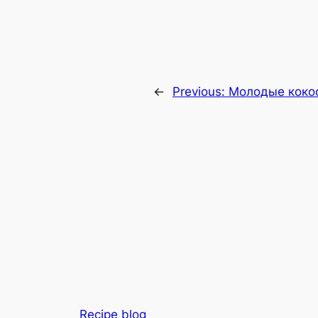
←
Previous:
Молодые коко
Recipe blog