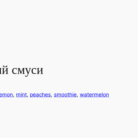
ый смуси
lemon
, 
mint
, 
peaches
, 
smoothie
, 
watermelon