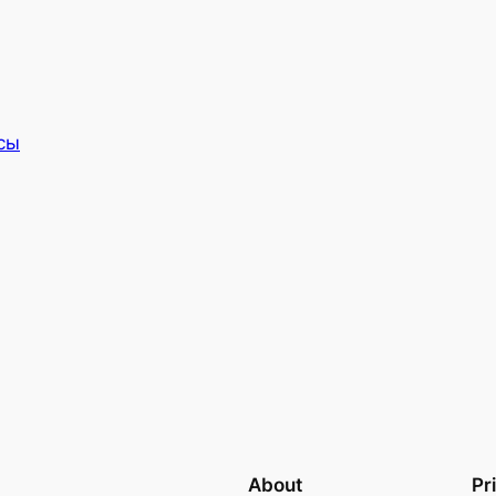
сы
About
Pr