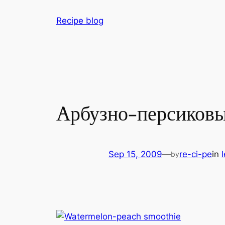
Skip
Recipe blog
to
content
Aрбузно-персиков
Sep 15, 2009
—
re-ci-pe
in
by