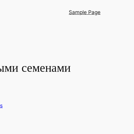
Sample Page
ными семенами
s