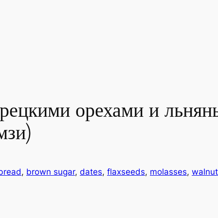
грецкими орехами и льня
мзи)
bread
, 
brown sugar
, 
dates
, 
flaxseeds
, 
molasses
, 
walnut