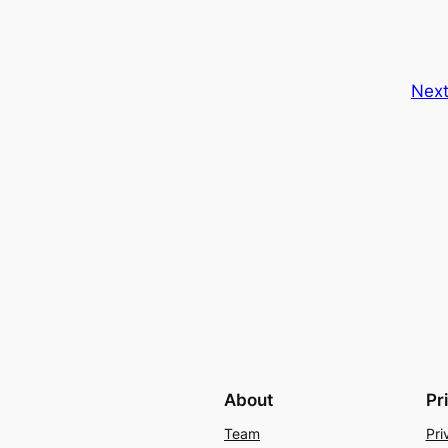
Nex
About
Pr
Team
Pri