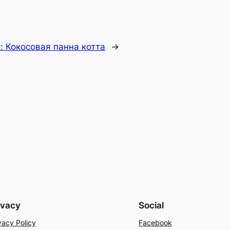
t:
Кокосовая панна котта
→
ivacy
Social
vacy Policy
Facebook