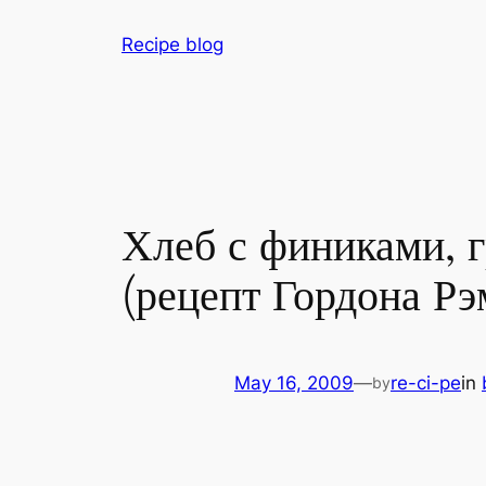
Skip
Recipe blog
to
content
Хлеб с финиками, 
(рецепт Гордона Рэ
May 16, 2009
—
re-ci-pe
in
by