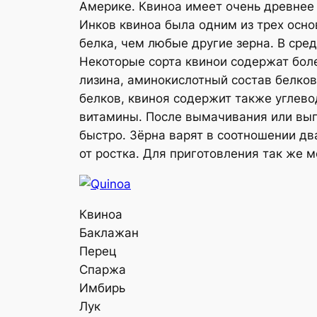
Америке. Квиноа имеет очень древнее
Инков квиноа была одним из трех осно
белка, чем любые другие зерна. В средн
Некоторые сорта квинои содержат боле
лизина, аминокислотный состав белков
белков, квиноя содержит также углево
витамины. После вымачивания или вып
быстро. Зёрна варят в соотношении дв
от ростка. Для приготовления так же 
Квиноа
Баклажан
Перец
Спаржа
Имбирь
Лук