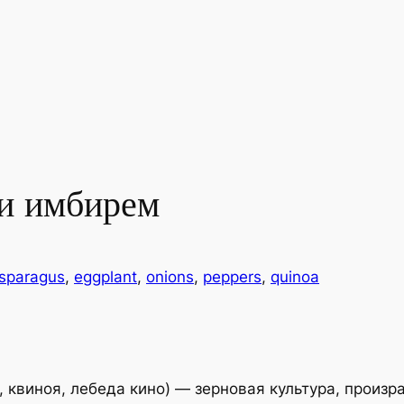
и имбирем
sparagus
, 
eggplant
, 
onions
, 
peppers
, 
quinoa
а, квиноя, лебеда кино) — зерновая культура, прои