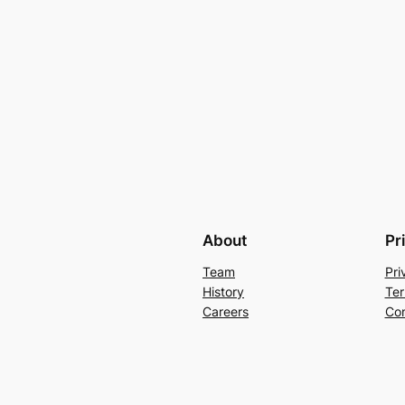
About
Pr
Team
Pri
History
Ter
Careers
Con