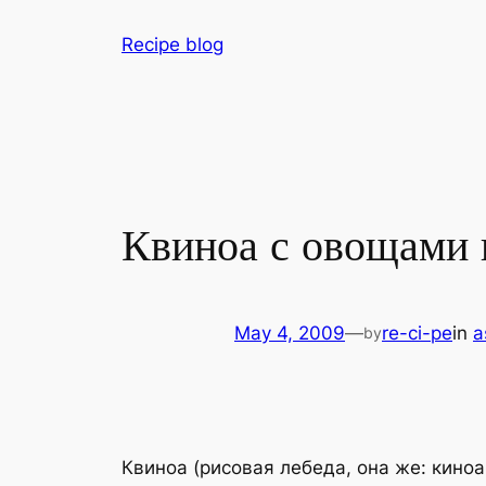
Skip
Recipe blog
to
content
Квиноа с овощами 
May 4, 2009
—
re-ci-pe
in
a
by
Квиноа (рисовая лебеда, она же: кино