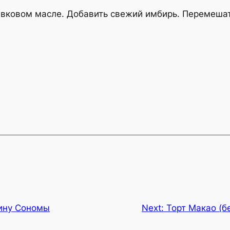
ивковом масле. Добавить свежий имбирь. Перемешат
лину Сономы
Next:
Торт Макао (бе