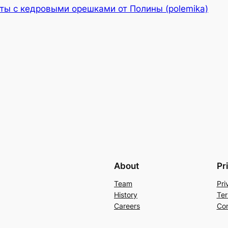
сты с кедровыми орешками от Полины (polemika)
About
Pr
Team
Pri
History
Ter
Careers
Con