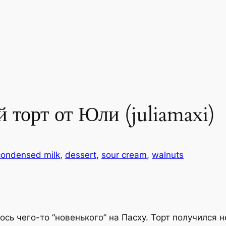
торт от Юли (juliamaxi)
condensed milk
, 
dessert
, 
sour cream
, 
walnuts
лось чего-то “новенького” на Пасху. Торт получилс