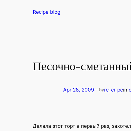
Skip
Recipe blog
to
content
Песочно-сметанный 
Apr 28, 2009
—
re-ci-pe
in
by
Делала этот торт в первый раз, захоте