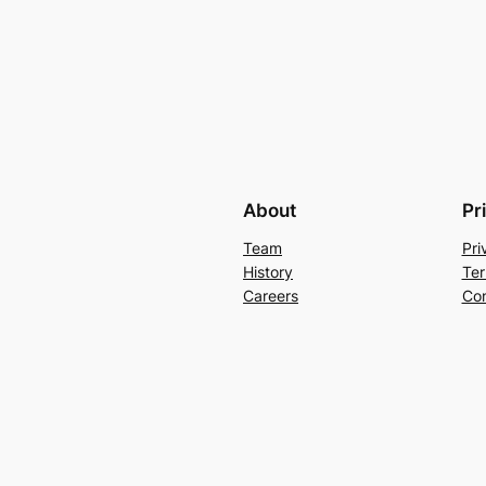
About
Pr
Team
Pri
History
Ter
Careers
Con