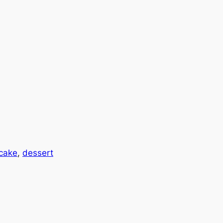
cake
, 
dessert