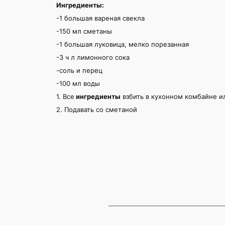
Ингредиенты:
-1
большая
вареная свекла
-150 мл сметаны
-1 большая луковица, мелко порезанная
-3 ч л лимонного сока
-соль и перец
-100
мл
воды
1. Все
и
нгредиенты
взбить в кухонном комбайне и
2. Подавать сo
сметан
ой