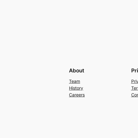
About
Pr
Team
Pri
History
Ter
Careers
Con