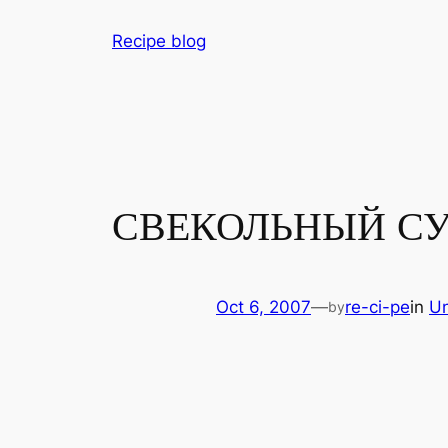
Skip
Recipe blog
to
content
СВЕКОЛЬНЫЙ С
Oct 6, 2007
—
re-ci-pe
in
Un
by